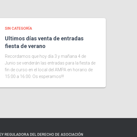
SIN CATEGORÍA
Ultimos días venta de entradas
fiesta de verano
Recordamos que hoy día 3 y mañana 4 de
Junio se venderán las entradas para la fiesta de
fin de curso en el local del AMPA en horario de
15:00 a 16:00. Os esperamos!!!
EY REGULADORA DEL DERECHO DE ASOCIACIÓN