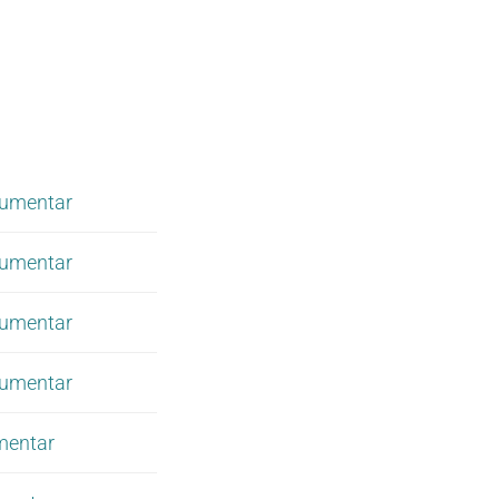
umentar
umentar
umentar
umentar
mentar