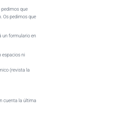
e pedimos que
ón. Os pedimos que
á un formulario en
n espacios ni
ico (revista la
n cuenta la última