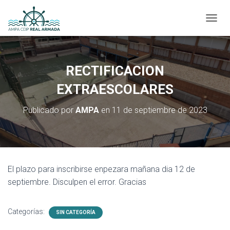
CAMBI
RECTIFICACION
EXTRAESCOLARES
Publicado por
AMPA
en
11 de septiembre de 2023
El plazo para inscribirse enpezara mañana dia 12 de
septiembre. Disculpen el error. Gracias
Categorías:
SIN CATEGORÍA