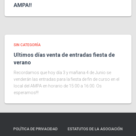
AMPA!!
SIN CATEGORÍA
Ultimos días venta de entradas fiesta de
verano
Recordamos que hoy día 3 y mañana 4 de Junio se
venderán las entradas para la fiesta de fin de curso en el
local del AMPA en horario de 15:00 a 16:00. Os
esperamos!!!
POLÍTICA DE PRIVACIDAD
ESTATUTOS DE LA ASOCIACIÓN